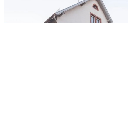
Gemeinsam lernen, teilhaben,
gestalten in der Bibliothek
Großauheim
TRÄGERVEREIN BIBLIOTHEK GROSSAUHEIM E.V.